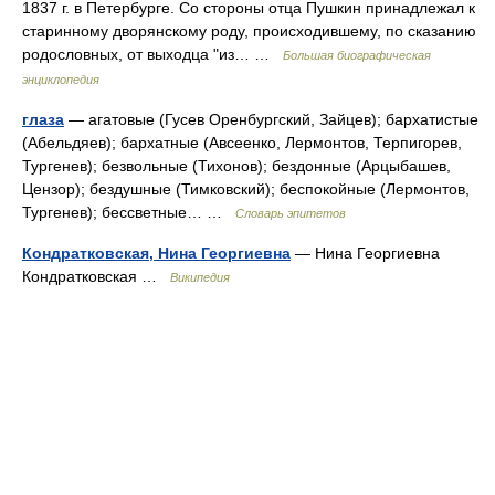
1837 г. в Петербурге. Со стороны отца Пушкин принадлежал к
старинному дворянскому роду, происходившему, по сказанию
родословных, от выходца "из… …
Большая биографическая
энциклопедия
глаза
— агатовые (Гусев Оренбургский, Зайцев); бархатистые
(Абельдяев); бархатные (Авсеенко, Лермонтов, Терпигорев,
Тургенев); безвольные (Тихонов); бездонные (Арцыбашев,
Цензор); бездушные (Тимковский); беспокойные (Лермонтов,
Тургенев); бессветные… …
Словарь эпитетов
Кондратковская, Нина Георгиевна
— Нина Георгиевна
Кондратковская …
Википедия