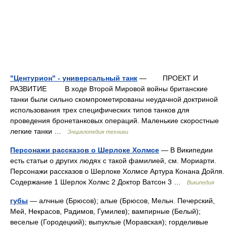
"Центурион" - универсальный танк
— ПРОЕКТ И
РАЗВИТИЕ В ходе Второй Мировой войны британские
танки были сильно скомпрометированы неудачной доктриной
использования трех специфических типов танков для
проведения бронетанковых операций. Маленькие скоростные
легкие танки …
Энциклопедия техники
Персонажи рассказов о Шерлоке Холмсе
— В Википедии
есть статьи о других людях с такой фамилией, см. Мориарти.
Персонажи рассказов о Шерлоке Холмсе Артура Конана Дойля.
Содержание 1 Шерлок Холмс 2 Доктор Ватсон 3 …
Википедия
губы
— алчные (Брюсов); алые (Брюсов, Мельн. Печерский,
Мей, Некрасов, Радимов, Гумилев); вампирные (Белый);
веселые (Городецкий); выпуклые (Моравская); горделивые