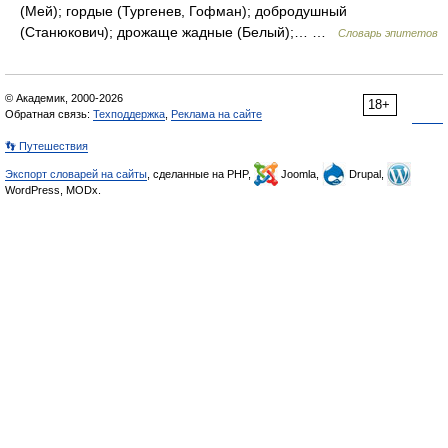
(Мей); гордые (Тургенев, Гофман); добродушный
(Станюкович); дрожаще жадные (Белый);… …
Словарь эпитетов
© Академик, 2000-2026
18+
Обратная связь:
Техподдержка
,
Реклама на сайте
👣 Путешествия
Экспорт словарей на сайты
, сделанные на PHP,
Joomla,
Drupal,
WordPress, MODx.